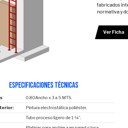
fabricados ínt
normativa y do
Ver Ficha
ESPECIFICACIONES TÉCNICAS
s
0.80Ancho x 3 a 5 MTS.
erior:
Pintura electrostática poliéster.
Tubo proceso ligero de 1 ¼”.
Platinas para anclaje a en pared o losa.